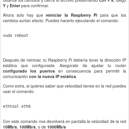
Guarda los cambios y cierra el archivo presionando
Ctrl + X
, luego
Y
y
Enter
para confirmar.
Ahora solo hay que
reiniciar la Raspberry Pi
para que los
cambios surtan efecto. Puedes hacerlo ejecutando el comando:
sudo reboot

Después de reiniciar, tu Raspberry Pi debería tener la dirección IP
estática que configuraste. Asegúrate de ajustar tu router
configurado los puertos
en consecuencia para permitir la
comunicación
con la nueva IP estática
.
Como extra, si quieres saber que velocidad tienes en la red puedes
usar el comando:
ethtool eth0

Con este comando nos devolverá en pantalla la velocidad de la red
10Mb/s
,
100Mb/s
, o de
1000Mb/s