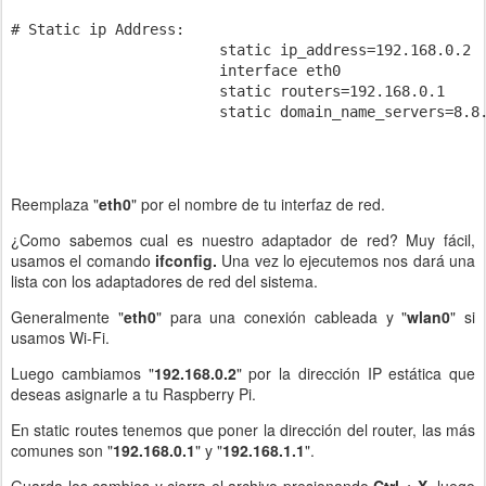
# Static ip Address:

			static ip_address=192.168.0.2

			interface eth0

			static routers=192.168.0.1

			static domain_name_servers=8.8.8.8 8.8.4.4

Reemplaza "
eth0
" por el nombre de tu interfaz de red.
¿Como sabemos cual es nuestro adaptador de red? Muy fácil,
usamos el comando
ifconfig.
Una vez lo ejecutemos nos dará una
lista con los adaptadores de red del sistema.
Generalmente "
eth0
" para una conexión cableada y "
wlan0
" si
usamos Wi-Fi.
Luego cambiamos "
192.168.0.2
" por la dirección IP estática que
deseas asignarle a tu Raspberry Pi.
En static routes tenemos que poner la dirección del router, las más
comunes son "
192.168.0.1
" y "
192.168.1.1
".