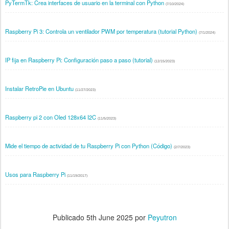
PyTermTk: Crea interfaces de usuario en la terminal con Python
(7/10/2024)
Raspberry Pi 3: Controla un ventilador PWM por temperatura (tutorial Python)
(7/1/2024)
IP fija en Raspberry Pi: Configuración paso a paso (tutorial)
(12/15/2023)
Instalar RetroPie en Ubuntu
(11/27/2023)
Raspberry pi 2 con Oled 128x64 I2C
(11/5/2023)
Mide el tiempo de actividad de tu Raspberry Pi con Python (Código)
(2/7/2023)
Usos para Raspberry Pi
(11/19/2017)
Publicado
5th June 2025
por
Peyutron