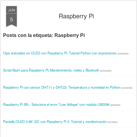
JUN
Raspberry Pi
5
Posts con la etiqueta:
Raspberry Pi
Ojos animados en OLED con Raspberry Pi: Tutorial Python con expresiones
(2/20/2026)
Script Bash para Raspberry Pi: Mantenimiento, redes y Bluetooth
(6/22/2025)
Raspberry Pi con sensor DHT11 y DHT22: Temperatura y humedad en Python
(6/13/2025)
Raspberry Pi 3B+: Soluciona el error "Low Voltage" con módulo LM2596
(6/8/2025)
Pantalla OLED 0.96″ I2C con Raspberry Pi 3: Tutorial y monitorización
(9/1/2024)