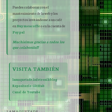
Puedes colaborar con el
mantenimiento de la web y los
proyectos invitándome a un café
en
Buymeacoffe
o en la cuenta de
Paypal
Muchísimas gracias a todos los
que colaboráis!!!
VISITA TAMBIÉN
lamaquetade.infotronikblog
Repositorio GitHub
Canal de Youtube
LAMAQUETADE