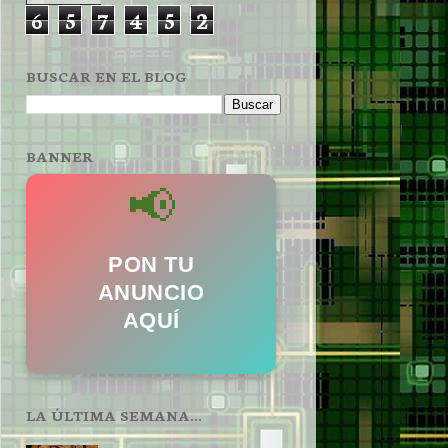
6
5
7
4
5
2
BUSCAR EN EL BLOG
BANNER
📢
PON TU
ANUNCIO
AQUÍ
LA ÚLTIMA SEMANA...