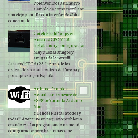
y bienvenidos a un nuevo
ejemplo de como reutilizar
una vieja pantalla con interfaz de 8bits
conectando...
Gotek FlashFloppy en
Amstrad CPC 6128:
Instalación y configuración
Muy buenas amigos y
amigas de lo retro!!!
Amstrad CPC 6128 fue uno de los
ordenadores más icónicos de Europa y
por supuesto, en España. ...
Arduino Ejemplos:
Actualizar firmware del
ESP8266 usando Arduino
Nano
Y Felices Fiestas a todos y
todas!!! Ayer tuve un pequeño problema
cuando estaba programando un menú
configurador para hacer más senc...