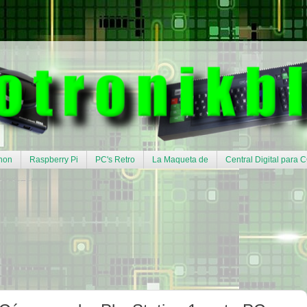
hon
Raspberry Pi
PC's Retro
La Maqueta de
Central Digital para 