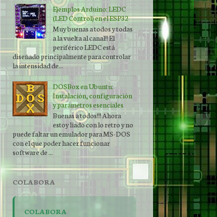
Ejemplos Arduino: LEDC
(LED Control) en el ESP32
Muy buenas a todos y todas
a la vuelta al canal!! El
periférico LEDC está
diseñado principalmente para controlar
la intensidad de...
DOSBox en Ubuntu:
Instalación, configuración
y parámetros esenciales
Buenas a todos!!! Ahora
estoy liado con lo retro y no
puede faltar un emulador para MS-DOS
con el que poder hacer funcionar
software de ...
COLABORA
COLABORA