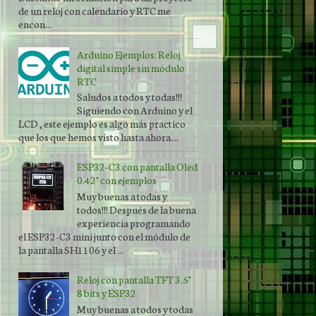
de un reloj con calendario y RTC me
encon...
Arduino Ejemplos: Reloj
digital simple sin módulo
RTC
Saludos a todos y todas!!!
Siguiendo con Arduino y el
LCD , este ejemplo es algo más practico
que los que hemos visto hasta ahora....
ESP32-C3 con pantalla Oled
0.42" con ejemplos
Muy buenas a todas y
todos!!! Después de la buena
experiencia programando
el ESP32-C3 mini junto con el módulo de
la pantalla SH1106 y el ...
Reloj con pantalla TFT 3.5"
8 bits y ESP32
Muy buenas a todos y todas