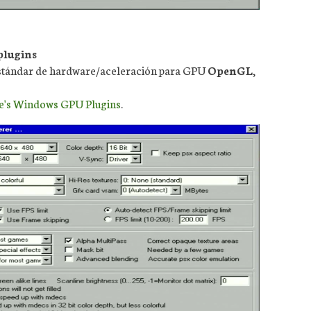
plugins
estándar de hardware/aceleración para GPU
OpenGL
,
e's Windows GPU Plugins
.