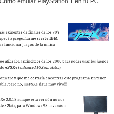
Cómo emular PlayStation 1 en tu PC
s exigentes de finales de los 90's
pecé a preguntarme si
este IBM
er funcionar juegos de la mítica
e utilizaba a principios de los 2000 para poder usar los juegos
ado
ePSXe
(
enhanced PSX emulator
).
onware y que me costaría encontrar este programa sin tener
iable, pero no, ¡¡¡ePSXe sigue muy vivo!!!
SXe 2.0.18 aunque esta versión no nos
de 32bits, para Windows 98 la versión