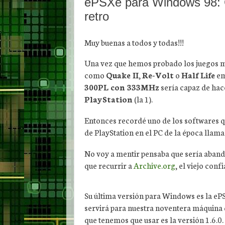
ePSXe para Windows 98: 
retro
Muy buenas a todos y todas!!!
Una vez que hemos probado los juegos má
como
Quake II
,
Re-Volt
o
Half Life
em
300PL con 333MHz
sería capaz de hac
PlayStation
(la 1).
Entonces recordé uno de los softwares qu
de PlayStation en el PC de la época llam
No voy a mentir pensaba que sería aband
que recurrir a
Archive.org
, el viejo conf
Su última versión para Windows es la eP
servirá para nuestra noventera máquina 
que tenemos que usar es la versión 1.6.0.