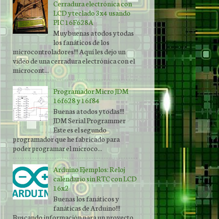
Cerradura electrónica con
LCD y teclado 3x4 usando
PIC 16F628A
Muy buenas a todos y todas
los fanáticos de los
microcontroladores!!! Aquí les dejo un
vídeo de una cerradura electrónica con el
microcont...
Programador Micro JDM
16f628 y 16f84
Buenas a todos y todas!!!
JDM Serial Programmer
Este es el segundo
programador que he fabricado para
poder programar el microco...
Arduino Ejemplos: Reloj
calendario sin RTC con LCD
16x2
Buenas los fanáticos y
fanáticas de Arduino!!!
Buscando información para un proyecto